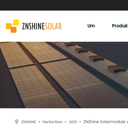
Um
Produk
Detail
»
»
»
ZNShine Solarmodule w
ZNSHINE
Nachrichten
2020