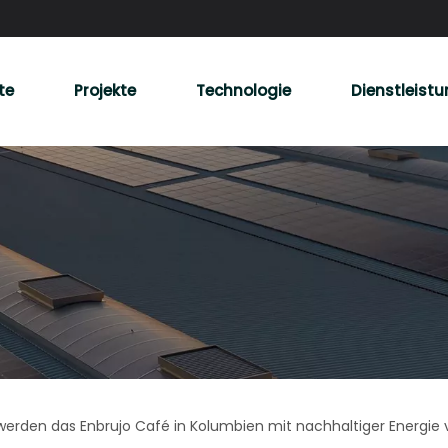
te
Projekte
Technologie
Dienstleist
erden das Enbrujo Café in Kolumbien mit nachhaltiger Energie 