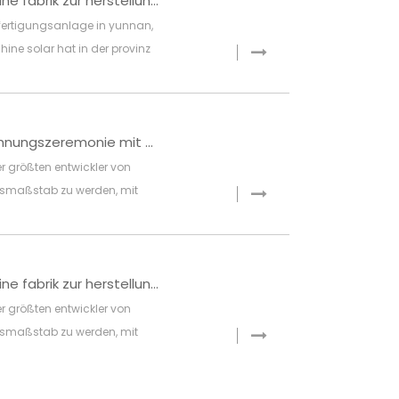
znshine solar errichtet eine fabrik zur herstellung von modulen in yunnan, china
lfertigungsanlage in yunnan,
ine solar hat in der provinz
gungsanlage mit einer
htet. der bau soll bis juni dieses
voll betriebsbereit sein vom
joint-venture-unterzeichnungszeremonie mit araymond china
der größten entwickler von
gsmaßstab zu werden, mit
indien, deutschland, italien und
znshine solar errichtet eine fabrik zur herstellung von modulen in yunnan, china
der größten entwickler von
gsmaßstab zu werden, mit
indien, deutschland, italien und