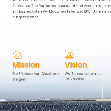
Wir wurden als BNEF-Tier-1-PV-Modulhersteller und als PVE
Scorecard Top Performer anerkannt und werden regelmäß
einflussreichsten PV-Modulhersteller und EPC-Unterneh
ausgezeichnet.
Mission
Vision
Die Effizienz von Ökostrom
Wo Sonnenschein ist,
ist ZNShine.
steigern.