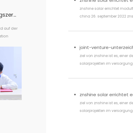
znshine solar errichtet modu
27 jul joint-venture-unterzeichnungszeremonie mit araymond china
china 26. september 2022 znsh
yunnan eine solarmodulferti
td auf der
jahreskapazität von 2 gw erric
ation
jahres beginnen und bis ende 
t
sept. 2022, do
legierte
ziel von znshine ist es, einer 
zu den
solarprojekten im versorgun
globalen präsenzen in japan, 
der schweiz
ziel von znshine ist es, einer 
solarprojekten im versorgun
globalen präsenzen in japan, 
der schweiz