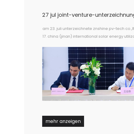
am 23. juli unterzeichnete znshine pv-tech co.,l
17. china (jinan) international solar energy utiliz
conference eine joint venture-vereinbarung mi
araymond china. an der zeremonie nahmen de
und administratoren beider unternehmen teil. 
prominentesten teilnehmern gehört herr will
mehr anzeigen