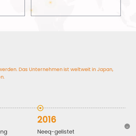
 werden. Das Unternehmen ist weltweit in Japan,
n.
2016
ung
neeq-gelistet
znshine wird 