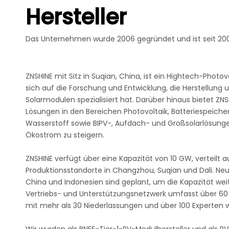
Hersteller
Das Unternehmen wurde 2006 gegründet und ist seit 2006
ZNSHINE mit Sitz in Suqian, China, ist ein Hightech-Phot
sich auf die Forschung und Entwicklung, die Herstellung 
Solarmodulen spezialisiert hat. Darüber hinaus bietet Z
Lösungen in den Bereichen Photovoltaik, Batteriespeich
Wasserstoff sowie BIPV-, Aufdach- und Großsolarlösungen
Ökostrom zu steigern.
ZNSHINE verfügt über eine Kapazität von 10 GW, verteilt a
Produktionsstandorte in Changzhou, Suqian und Dali. Neu
China und Indonesien sind geplant, um die Kapazität wei
Vertriebs- und Unterstützungsnetzwerk umfasst über 60
mit mehr als 30 Niederlassungen und über 100 Experten w