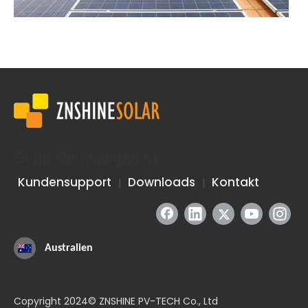
Provinz Guangdong, China-10KW
Haushaltsdach in China Region: Guangdong, China Kapazität:
Schnelle Navigation
Kundensupport
Downloads
Kontakt
|
|
Australien
Copyright 2024© ZNSHINE PV-TECH Co., Ltd