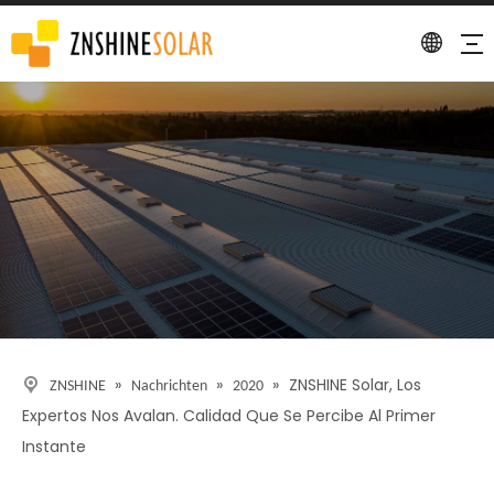
Detail
»
»
»
ZNSHINE Solar, Los
ZNSHINE
Nachrichten
2020
Expertos Nos Avalan. Calidad Que Se Percibe Al Primer
Instante