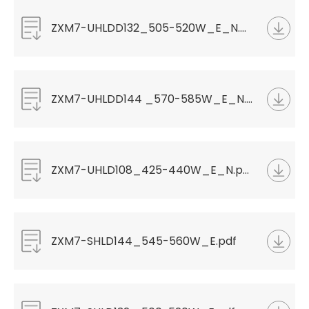
ZXM7-UHLDD132_505-520W_E_N.pdf
ZXM7-UHLDD144 _570-585W_E_N.pdf
ZXM7-UHLD108_425-440W_E_N.pdf
ZXM7-SHLD144_545-560W_E.pdf