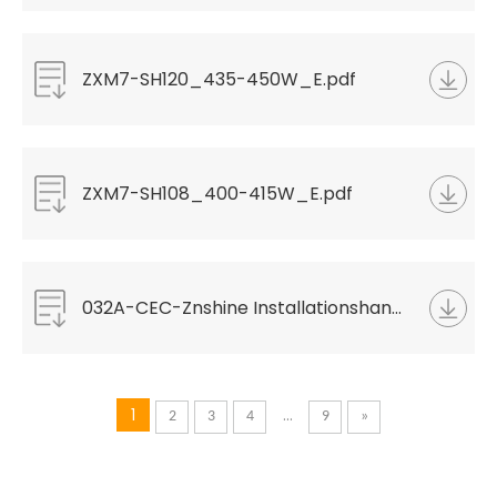
ZXM7-SH120_435-450W_E.pdf
ZXM7-SH108_400-415W_E.pdf
032A-CEC-Znshine Installationshandbuch für Doppelglas- und bifaziale Doppelglas-PV
1
...
2
3
4
9
»